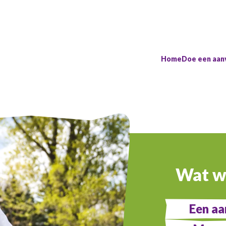
Home
Doe een aan
Wat wi
Een aa