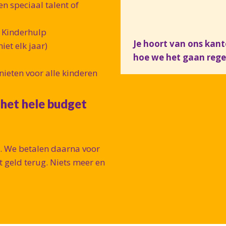
n speciaal talent of
j Kinderhulp
Je hoort van ons kan
iet elk jaar)
hoe we het gaan rege
nieten voor alle kinderen
 het hele budget
is. We betalen daarna voor
 geld terug. Niets meer en