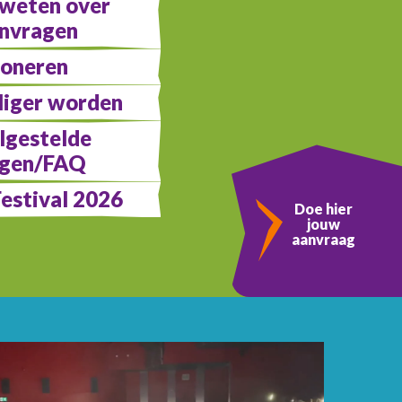
weten over
nvragen
oneren
lliger worden
lgestelde
agen/FAQ
Festival 2026
Doe hier
jouw
aanvraag