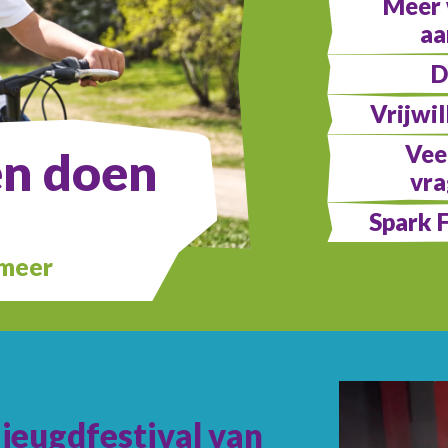
Meer 
aa
D
Vrijwi
Vee
en doen
vr
Spark 
rmeer
 jeugdfestival van