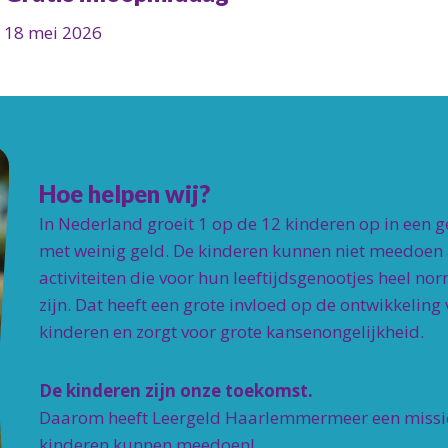
18 mei 2026
Hoe helpen wij?
In Nederland groeit 1 op de 12 kinderen op in een g
met weinig geld.
De kinderen kunnen niet meedoen
activiteiten die voor hun leeftijdsgenootjes heel no
zijn. Dat heeft een grote invloed op de ontwikkeling
kinderen en zorgt voor grote kansenongelijkheid.
De kinderen zijn onze toekomst.
Daarom heeft Leergeld Haarlemmermeer een missie
kinderen kunnen meedoen!