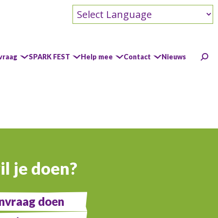
Powered by
vraag
SPARK FEST
Help mee
Contact
Nieuws
ANBI
Doel en beleid
Ons ANBI formulier
Jaarverslag
l je doen?
nvraag doen