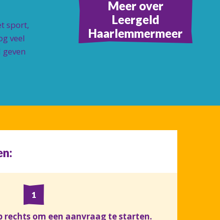
Meer over
Leergeld
t sport,
Haarlemmermeer
og veel
d geven
en:
p rechts om een aanvraag te starten.