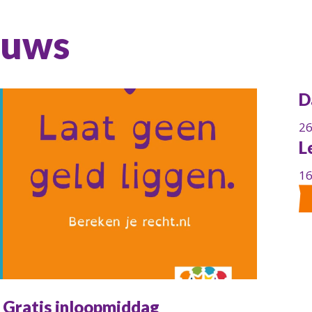
euws
D
26
L
16
Gratis inloopmiddag