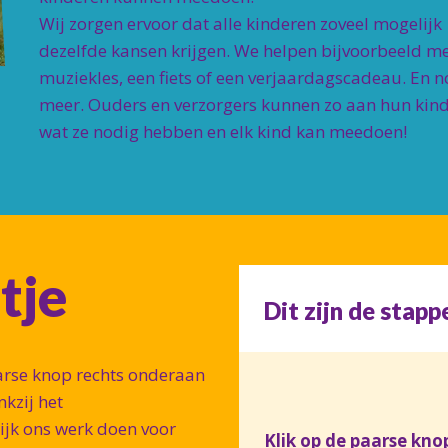
Wij zorgen ervoor dat alle kinderen zoveel mogelijk
dezelfde kansen krijgen. We helpen bijvoorbeeld me
muziekles, een fiets of een verjaardagscadeau. En n
meer. Ouders en verzorgers kunnen zo aan hun kin
wat ze nodig hebben en elk kind kan meedoen!
jtje
Dit zijn de stapp
arse knop rechts onderaan
nkzij het
jk ons werk doen voor
Klik op de paarse kno