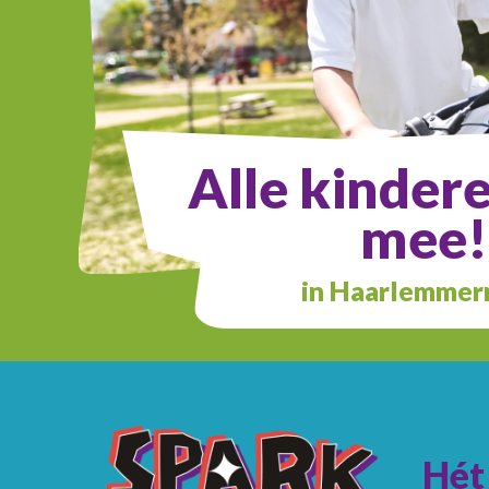
Alle kinder
mee!
in Haarlemme
Hét