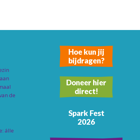
Hoe kun jij
bijdragen?
ezin
 aan
Doneer hier
rmaal
direct!
 van de
Spark Fest
2026
: álle