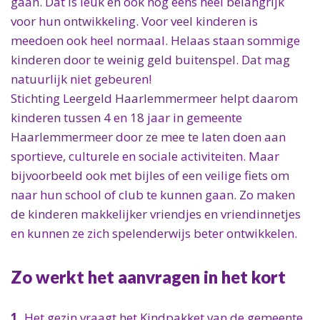
gaan. Dat is leuk en ook nog eens heel belangrijk
Over ons
Info voor hulpverleners
ANBI
voor hun ontwikkeling. Voor veel kinderen is
Over ons
meedoen ook heel normaal. Helaas staan sommige
Ons ANBI formulier
Doel en beleid
kinderen door te weinig geld buitenspel. Dat mag
Als vrijwilliger
Jaarverslag
natuurlijk niet gebeuren!
Veelgestelde vragen (FAQ)
Stichting Leergeld Haarlemmermeer helpt daarom
kinderen tussen 4 en 18 jaar in gemeente
Haarlemmermeer door ze mee te laten doen aan
sportieve, culturele en sociale activiteiten. Maar
bijvoorbeeld ook met bijles of een veilige fiets om
naar hun school of club te kunnen gaan. Zo maken
de kinderen makkelijker vriendjes en vriendinnetjes
en kunnen ze zich spelenderwijs beter ontwikkelen.
Zo werkt het aanvragen in het kort
1.
Het gezin vraagt het Kindpakket van de gemeente