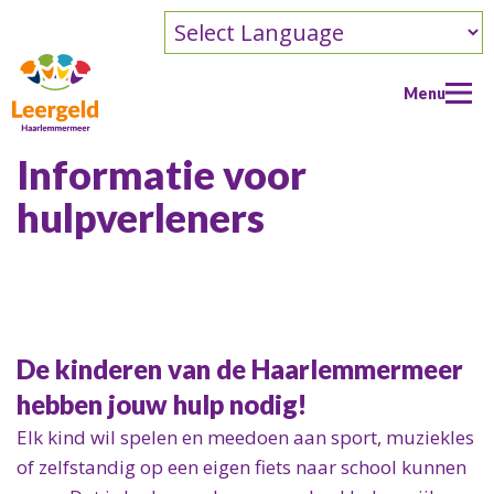
Powered by
Menu
Informatie voor
hulpverleners
Home
Doe een aanvraag
Doe een aanvraag
SPARK FEST
Doe jouw aanvraag
SPARK FEST
Help mee
Regels voor aanvragen
De kinderen van de Haarlemmermeer
Spark Fest
Help mee
Contact
Zo werkt aanvragen
hebben jouw hulp nodig!
Doneren
Hoe kun je helpen?
Contact
Nieuws
Na je toekenning
Elk kind wil spelen en meedoen aan sport, muziekles
Info voor bedrijven
Als donateur
In contact komen
of zelfstandig op een eigen fiets naar school kunnen
Info over Fashioncheque kledingpas
Programma
Als donateur