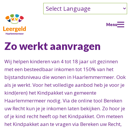
Powered by
Menu
Zo werkt aanvragen
Home
Wij helpen k
inderen van 4 tot 18 jaar uit gezinnen
Doe een aanvraag
met een besteedbaar inkomen tot 150% van het
bijstandsniveau die wonen in Haarlemmermeer. Ook
Doe een aanvraag
SPARK FEST
als je werkt. Voor het volledige aanbod heb je voor je
Doe jouw aanvraag
SPARK FEST
Help mee
kind(eren) het Kindpakket van gemeente
Regels voor aanvragen
Spark Fest
Haarlemmermeer nodig. Via de online tool Bereken
Help mee
Contact
Zo werkt aanvragen
Doneren
uw Recht kun je je inkomen laten bekijken. Zo hoor je
Hoe kun je helpen?
Contact
Nieuws
Na je toekenning
of je kind recht heeft op het Kindpakket. Om meteen
Info voor bedrijven
Als donateur
In contact komen
Info over Fashioncheque kledingpas
het Kindpakket aan te vragen via Bereken uw Recht,
Programma
Als donateur