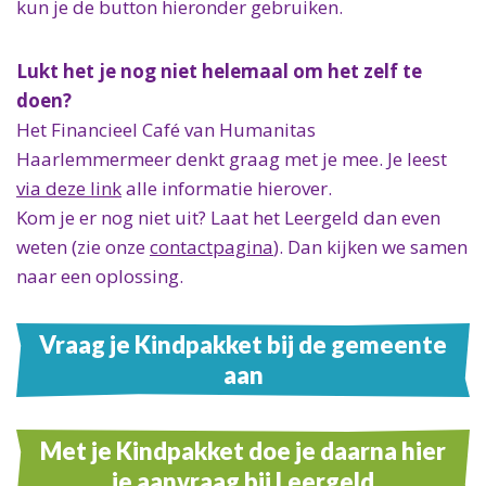
Over ons
kun je de button hieronder gebruiken.
Info voor hulpverleners
ANBI
Over ons
Ons ANBI formulier
Lukt het je nog niet helemaal om het zelf te
Doel en beleid
Als vrijwilliger
doen?
Jaarverslag
Het Financieel Café van Humanitas
Veelgestelde vragen (FAQ)
Haarlemmermeer denkt graag met je mee. Je leest
via deze link
alle informatie hierover.
Kom je er nog niet uit? Laat het Leergeld dan even
weten (zie onze
contactpagina
). Dan kijken we samen
naar een oplossing.
Vraag je Kindpakket bij de gemeente
aan
Met je Kindpakket doe je daarna hier
je aanvraag bij Leergeld