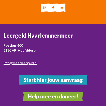
Leergeld Haarlemmermeer
Postbus 600
2130 AP Hoofddorp
info@meerleergeld.nl
Start hier jouw aanvraag
Help mee en doneer!