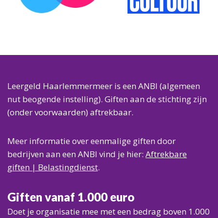
Over ons
Info voor hulpverleners
ANBI
Over ons
Ons ANBI formulier
Doel en beleid
Als vrijwilliger
Jaarverslag
Veelgestelde vragen (FAQ)
Leergeld Haarlemmermeer is een ANBI (algemeen
nut beogende instelling). Giften aan de stichting zijn
(onder voorwaarden) aftrekbaar.
Meer informatie over eenmalige giften door
bedrijven aan een ANBI vind je hier:
Aftrekbare
giften | Belastingdienst
.
Giften vanaf 1.000 euro
Doet je organisatie mee met een bedrag boven 1.000