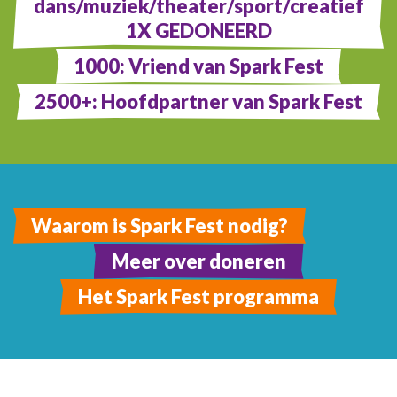
dans/muziek/theater/sport/creatief
1X GEDONEERD
1000: Vriend van Spark Fest
2500+: Hoofdpartner van Spark Fest
Waarom is Spark Fest nodig?
Meer over doneren
Het Spark Fest programma