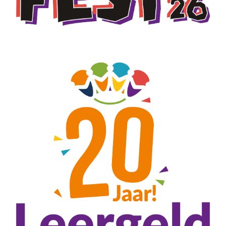
Over ons
Info voor hulpverleners
ANBI
Over ons
Ons ANBI formulier
Doel en beleid
Als vrijwilliger
Jaarverslag
Veelgestelde vragen (FAQ)