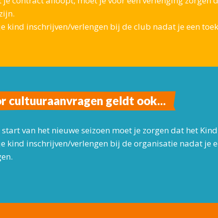
 je contract afloopt, moet je voor een verlenging zorgen 
ijn.
 je kind inschrijven/verlengen bij de club nadat je een t
r cultuuraanvragen geldt ook...
 start van het nieuwe seizoen moet je zorgen dat het Kind
 je kind inschrijven/verlengen bij de organisatie nadat je
en.