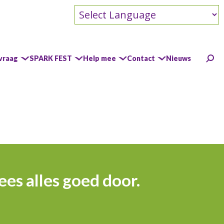
Powered by
vraag
SPARK FEST
Help mee
Contact
Nieuws
n
ANBI
Doel en beleid
Ons ANBI formulier
Jaarverslag
ees alles goed door.