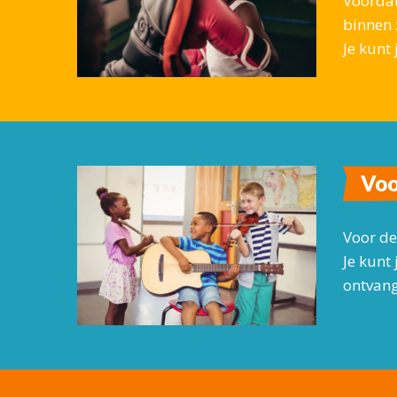
Voordat
binnen z
Je kunt
Voo
Voor de
Je kunt
ontvang