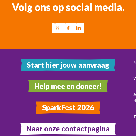
Volg ons op social media.
N
Start hier jouw aanvraag
W
Help mee en doneer!
J
d
SparkFest 2026
T
Naar onze contactpagina