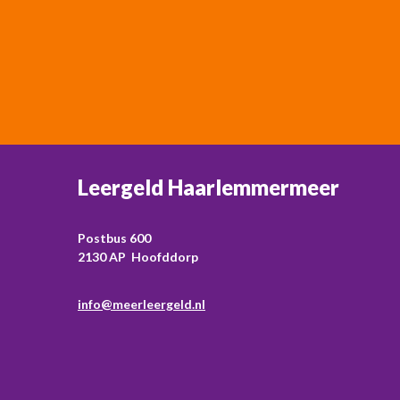
Leergeld Haarlemmermeer
Postbus 600
2130 AP Hoofddorp
info@meerleergeld.nl