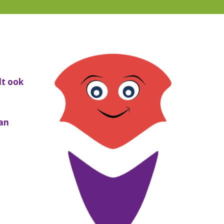
dt ook
an