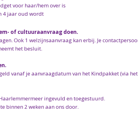
budget voor haar/hem over is
en 4 jaar oud wordt
wem- of cultuuraanvraag doen.
ragen. Ook 1 welzijnsaanvraag kan erbij. Je contactperso
eemt het besluit.
en.
geld vanaf je aanvraagdatum van het Kindpakket (via het
d Haarlemmermeer ingevuld en toegestuurd.
nte binnen 2 weken aan ons door.