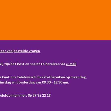
aar veelgestelde vragen
ij zijn het best en snelst te bereiken via
e-mail
.
e kunt ons telefonisch meestal bereiken op maandag,
insdag en donderdag van 09.30 - 12.30 uur.
elefoonnummer: 06 29 35 22 18