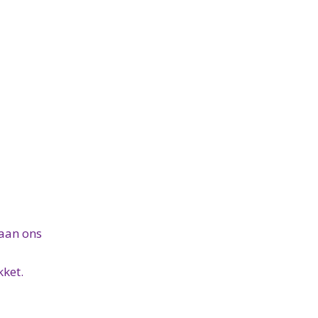
 aan ons
kket.